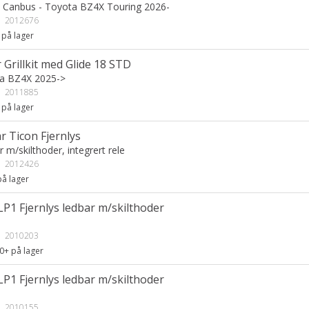
 Canbus - Toyota BZ4X Touring 2026-
:
2012676
på lager
 Grillkit med Glide 18 STD
a BZ4X 2025->
:
2011885
på lager
r Ticon Fjernlys
 m/skilthoder, integrert rele
:
2012426
å lager
P1 Fjernlys ledbar m/skilthoder
:
2010203
0+
på lager
P1 Fjernlys ledbar m/skilthoder
:
2010155