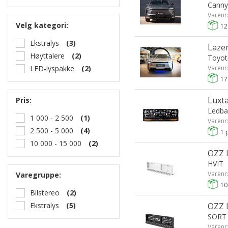
Canny
Varenr
Velg kategori:
12
Ekstralys
(3)
Lazer
Høyttalere
(2)
Toyot
LED-lyspakke
(2)
Varenr
17
Luxta
Pris:
Ledbar
1 000 - 2 500
(1)
Varenr
2 500 - 5 000
(4)
1
p
10 000 - 15 000
(2)
OZZ L
HVIT
Varenr
Varegruppe:
10
Bilstereo
(2)
Ekstralys
(5)
OZZ L
SORT
Varenr