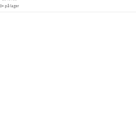
0+
på lager