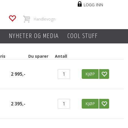
LOGG INN
L
NYHETER OG MEDIA
COOL STUFF
ris
Du sparer
Antall
2 995,-
KJØP
2 395,-
KJØP