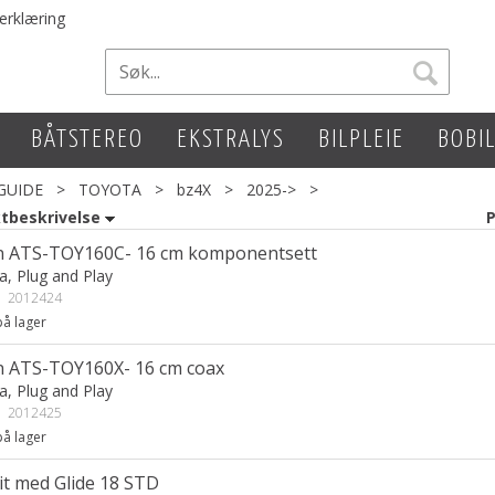
erklæring
BÅTSTEREO
EKSTRALYS
BILPLEIE
BOBI
GUIDE
>
TOYOTA
>
bz4X
>
2025->
>
tbeskrivelse
P
n ATS-TOY160C- 16 cm komponentsett
a, Plug and Play
:
2012424
å lager
n ATS-TOY160X- 16 cm coax
a, Plug and Play
:
2012425
å lager
kit med Glide 18 STD