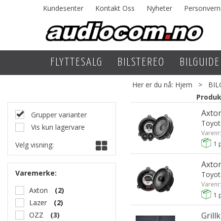
Kundesenter
Kontakt Oss
Nyheter
Personvern
FLYTTESALG
BILSTEREO
BILGUIDE
Her er du nå:
Hjem
>
BIL
Produk
Axto
Grupper varianter
Toyot
Vis kun lagervare
Varenr
1
p
Velg visning:
Axto
Varemerke:
Toyot
Varenr
Axton
(2)
1
p
Lazer
(2)
OZZ
(3)
Grill