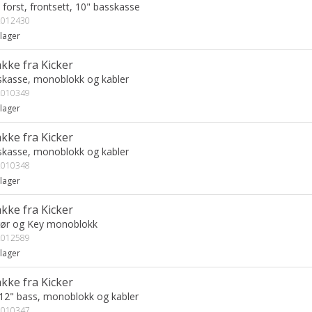
 forst, frontsett, 10" basskasse
012430
lager
kke fra Kicker
skasse, monoblokk og kabler
010349
lager
kke fra Kicker
skasse, monoblokk og kabler
010348
lager
kke fra Kicker
rør og Key monoblokk
012589
lager
kke fra Kicker
12" bass, monoblokk og kabler
010347