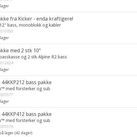
lager
ke fra Kicker - enda kraftigere!
12" bass, monoblokk og kabler
010350
lager
kke med 2 stk 10"
basskasse og 2 stk Alpine R2 bass
012624
lager
 44KKP212 bass pakke
k™ med forsterker og sub
005577
lager
 44KKP412 bass pakke
k™ med forsterker og sub
005576
på lager (
42
dager)