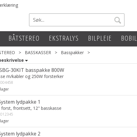
erklæring
BÅTSTEREO
EKSTRALYS
BILPLEIE
BOBI
STEREO
>
BASSKASSER
>
Basspakker
>
eskrivelse
 SBG-30KIT basspakke 800W
asse m/kabler og 250W forsterker
004458
lager
System lydpakke 1
 forst, frontsett, 12" basskasse
012345
lager
System lydpakke 2