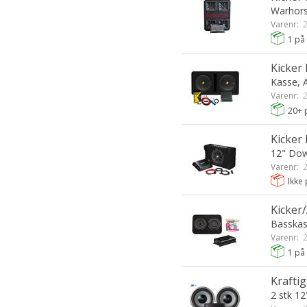
Warhor
Varenr:
2
1
på 
Kicker
Kasse, 
Varenr:
2
20+
p
Kicker
12" Dow
Varenr:
2
Ikke 
Kicker
Basskass
Varenr:
2
1
på 
Krafti
2 stk 1