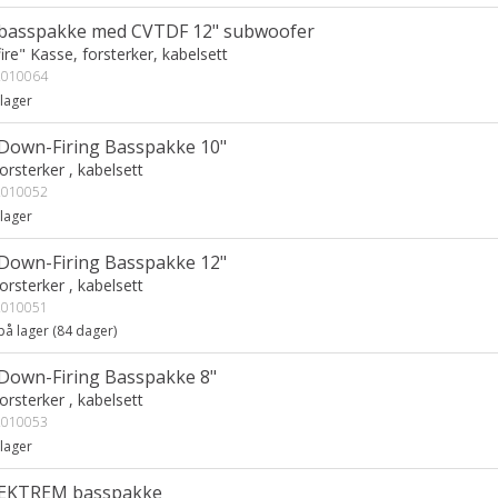
 basspakke med CVTDF 12" subwoofer
re" Kasse, forsterker, kabelsett
010064
lager
 Down-Firing Basspakke 10"
orsterker , kabelsett
010052
lager
 Down-Firing Basspakke 12"
orsterker , kabelsett
010051
på lager (
84
dager)
 Down-Firing Basspakke 8"
orsterker , kabelsett
010053
lager
 EKTREM basspakke