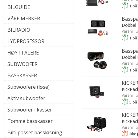
1
på 
BILGUIDE
VÅRE MERKER
Basspak
Dobbel 
BILRADIO
Varenr:
2
1
på 
LYDPROSESSOR
Basspa
HØYTTALERE
Dobbel 
SUBWOOFER
Varenr:
2
1
på 
BASSKASSER
KICKER
Subwoofere (løse)
KickPac
Varenr:
2
Aktiv subwoofer
5
på 
Subwoofer i kasser
KICKER
Tomme basskasser
KickPac
Varenr:
2
Biltilpasset bassløsning
Ikke 