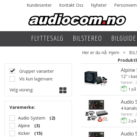
Kundesenter
Kontakt Oss
Nyheter
Personvern
FLYTTESALG
BILSTEREO
BILGUIDE
Her er du nå:
Hjem
>
BIL
Produktb
Alpine
Grupper varianter
12" i k
Vis kun lagervare
Varenr:
2
1
på 
Velg visning:
Audio 
Varemerke:
4 kanals
Varenr:
2
Audio System
(2)
2
på 
Alpine
(3)
Kicker
(15)
Audio 