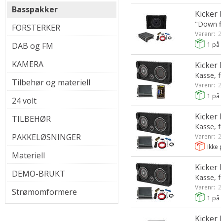
Basspakker
Kicker
"Down fi
FORSTERKER
Varenr:
2
DAB og FM
1
på 
KAMERA
Kicker
Kasse, f
Tilbehør og materiell
Varenr:
2
1
på 
24 volt
Kicker
TILBEHØR
Kasse, f
PAKKELØSNINGER
Varenr:
2
Ikke 
Materiell
Kicker
DEMO-BRUKT
Kasse, f
Varenr:
2
Strømomformere
1
på 
Kicker