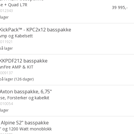
se + Quad L7R
39 995,-
012343
lager
 KickPack™ - KPC2x12 basspakke
Amp og Kabelsett
011921
å lager
 KKPDF212 basspakke
nFire AMP & KIT
009137
på lager (
126
dager)
/Axton basspakke, 6,75"
e, Forsterker og kabelkit
010054
lager
g Alpine S2" basspakke
2" og 1200 Watt monoblokk