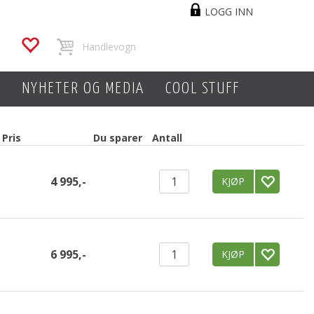
LOGG INN
L
NYHETER OG MEDIA
COOL STUFF
Pris
Du sparer
Antall
4 995,-
KJØP
6 995,-
KJØP