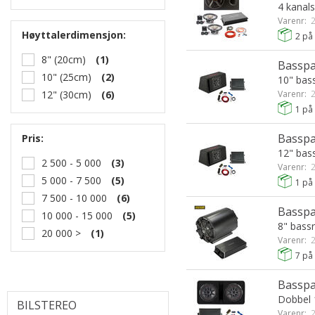
4 kanals
Varenr:
2
Høyttalerdimensjon:
2
på 
8" (20cm)
(1)
Basspa
10" (25cm)
(2)
10" bas
12" (30cm)
(6)
Varenr:
2
1
på 
Basspa
Pris:
12" bas
2 500 - 5 000
(3)
Varenr:
2
5 000 - 7 500
(5)
1
på 
7 500 - 10 000
(6)
Basspa
10 000 - 15 000
(5)
8" bass
20 000 >
(1)
Varenr:
2
7
på 
Basspa
Dobbel 
BILSTEREO
Varenr:
2